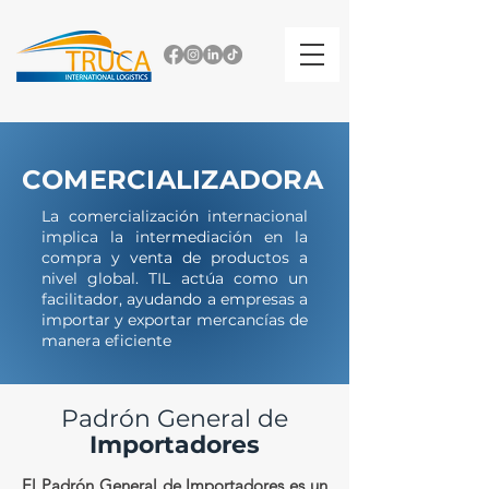
COMERCIALIZADORA
La comercialización internacional
implica la intermediación en la
compra y venta de productos a
nivel global.
TIL actúa como un
facilitador, ayudando a empresas a
importar y exportar mercancías de
manera eficiente
Padrón General de
Importadores
El Padrón General de Importadores es un