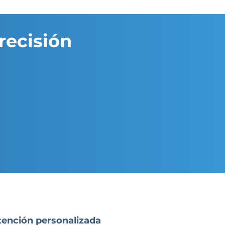
recisión
tención personalizada