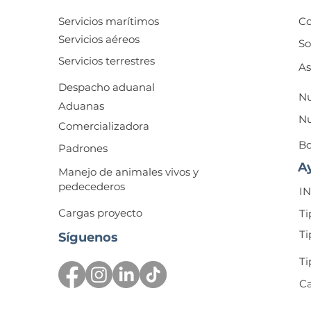
Servicios marítimos
Co
Servicios aéreos
So
Servicios terrestres
As
Despacho aduanal
Nu
Aduanas
Nu
Comercializadora
Bo
Padrones
A
Manejo de animales vivos y
pedecederos
I
Cargas proyecto
Ti
Ti
Síguenos
Ti
Ca