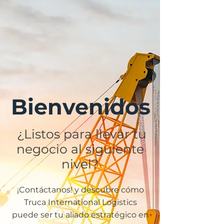
Bienvenidos
¿Listos para llevar tu
negocio al siguiente
nivel?
¡Contáctanos! y descubre cómo
Truca International Logistics
puede ser tu aliado estratégico en